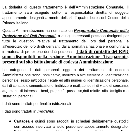
La titolarità di questo trattamento è dell’Amministrazione Comunale. Il
trattamento sarà eseguito sotto la responsabilità diretta di soggetti
appositamente designati a mente dell’art. 2 quatordecies del Codice della
Privacy italiano.
Questa Amministrazione ha nominato un
Responsabile Comunale della
Protezione dei Dati Personali
, a cui gli interessati possono rivolgersi per
tutte le questioni relative al trattamento dei loro dati personali e
all’esercizio dei loro diritti derivanti dalla normativa nazionale e comunitaria
I dati di contatto del RPD
in materia di protezione dei dati personali.
sono disponibili nella sezione Amministrazione Trasparente,
presenti sul sito istituzionale di codesta Amministrazione
Le categorie di dati personali oggetto dei trattamenti di codesta
Amministrazione sono: n
ominativo, indirizzo o altri elementi di identificazione
c
personale, sesso m/f
odice fiscale ed altri numeri di identificazione personale,
dati di contatto e comunicazione, indirizzo e-mail, abitudini di vita e di consumo,
argomenti di interesse,
beni, proprietà, possesso,
dati relativi alla famiglia o a
situazioni personali.
I dati sono trattati per finalità istituzionali
I dati sono trattati in
modalità
:
Cartacea
e quindi sono raccolti in schedari debitamente custoditi
con acceso riservato al solo personale appositamente designato;