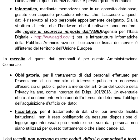
l’ubicazione di questi archivi cartacei è presso gli uffici comunali.
Informatica,
mediante memorizzazione in un apposito data-base,
gestito con apposite procedure informatiche. L’accesso a questi
dati è riservato al solo personale appositamente designato. Sia la
struttura di rete, che l’hardware che il software sono conformi
alle
regole di sicurezza imposte dall’AGID
(Agenzia per l’Italia
Digitale -
http://www.agid.gov.it
) per le infrastrutture informatiche
della Pubblica Amministrazione. L’ubicazione fisica dei server è
all’interno del territorio dell’Unione Europea
La
raccolta
di questi dati personali è per questa Amministrazione
Comunale:
Obbligatoria
, per il trattamento di dati personali effettuato per
l'esecuzione di un compito di interesse pubblico o connesso
all'esercizio di pubblici poteri a mente dell’art. 2-ter del Codice della
Privacy italiano, come integrato dal D.lgs. 101/2018. Un eventuale
rifiuto al conferimento volontario dell’interessato determina l’obbligo
dell’acquisizione d’ufficio del dato;
Facoltativa
,
per il trattamento di dati che, pur avendo finalità
istituzionali, non è reso obbligatorio da nessuna disposizione di
legge
,
e ogni interessato può chiedere che i suoi dati personali non
siano utilizzati per questo trattamento o che siano cancellati.
I dati raccolti
non possono essere ceduti, diffusi o comunicati a terzi
,